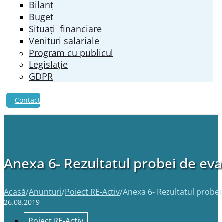
Bilanț
Buget
Situații financiare
Venituri salariale
Program cu publicul
Legislație
GDPR
Contact
Anexa 6- Rezultatul probei de eva
Acasă
/
Anunturi
/
Poiect RE-Activ
/
Anexa 6- Rezultatul probei
26.08.2019
Poiect RE-Activ