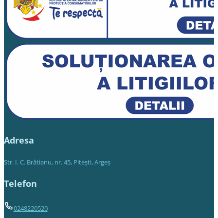
Adresa
Str. I. C. Brătianu, nr. 45, Piteşti, Argeş
Telefon
0248220520