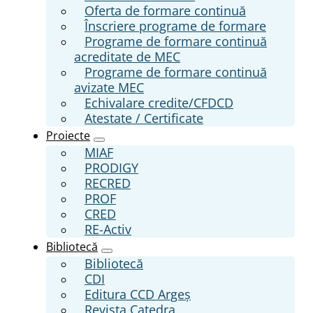
Oferta de formare continuă
Înscriere programe de formare
Programe de formare continuă
acreditate de MEC
Programe de formare continuă
avizate MEC
Echivalare credite/CFDCD
Atestate / Certificate
Proiecte
MIAF
PRODIGY
RECRED
PROF
CRED
RE-Activ
Bibliotecă
Bibliotecă
CDI
Editura CCD Argeş
Revista Catedra