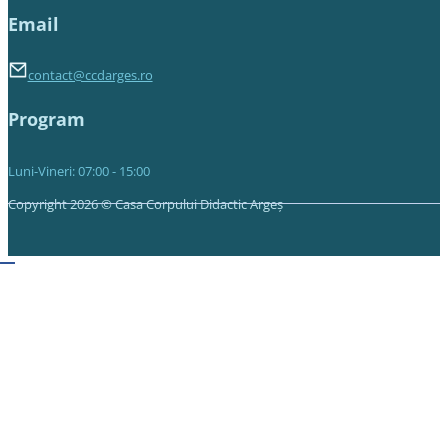
Email
contact@ccdarges.ro
Program
Luni-Vineri: 07:00 - 15:00
Copyright 2026 © Casa Corpului Didactic Argeș