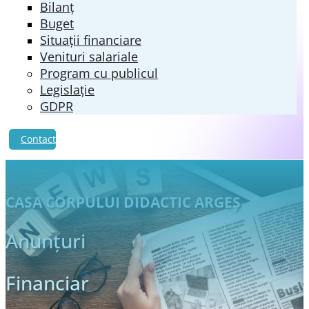
Bilanț
Buget
Situații financiare
Venituri salariale
Program cu publicul
Legislație
GDPR
Contact
CASA CORPULUI DIDACTIC ARGEŞ
Anunțuri
Financiar