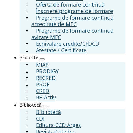
Oferta de formare continuă
Înscriere programe de formare
Programe de formare continuă
acreditate de MEC
Programe de formare continuă
avizate MEC
Echivalare credite/CFDCD
Atestate / Certificate
Proiecte
MIAF
PRODIGY
RECRED
PROF
CRED
RE-Activ
Bibliotecă
Bibliotecă
CDI
Editura CCD Argeş
Revista Catedra