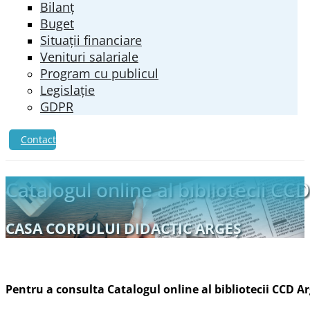
Bilanț
Buget
Situații financiare
Venituri salariale
Program cu publicul
Legislație
GDPR
Contact
Catalogul online al bibliotecii CCD
CASA CORPULUI DIDACTIC ARGEŞ
Pentru a consulta Catalogul online al bibliotecii CCD A