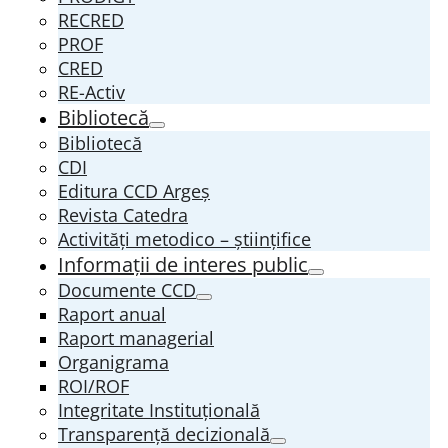
RECRED
PROF
CRED
RE-Activ
Bibliotecă
Bibliotecă
CDI
Editura CCD Argeş
Revista Catedra
Activități metodico – științifice
Informații de interes public
Documente CCD
Raport anual
Raport managerial
Organigrama
ROI/ROF
Integritate Instituțională
Transparenţă decizională