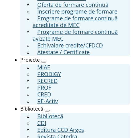
Oferta de formare continuă
Înscriere programe de formare
Programe de formare continuă
acreditate de MEC
Programe de formare continuă
avizate MEC
Echivalare credite/CFDCD
Atestate / Certificate
Proiecte
MIAF
PRODIGY
RECRED
PROF
CRED
RE-Activ
Bibliotecă
Bibliotecă
CDI
Editura CCD Argeş
Revista Catedra