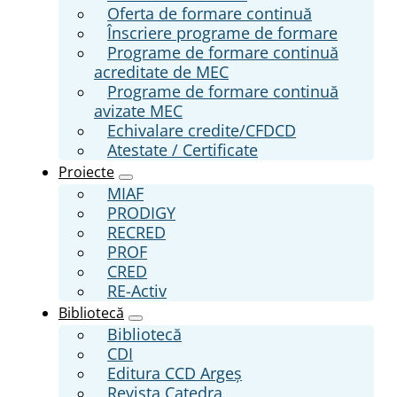
Oferta de formare continuă
Înscriere programe de formare
Programe de formare continuă
acreditate de MEC
Programe de formare continuă
avizate MEC
Echivalare credite/CFDCD
Atestate / Certificate
Proiecte
MIAF
PRODIGY
RECRED
PROF
CRED
RE-Activ
Bibliotecă
Bibliotecă
CDI
Editura CCD Argeş
Revista Catedra