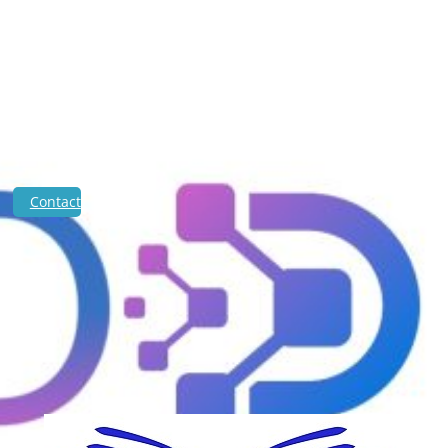
Bilanț
Buget
Situații financiare
Venituri salariale
Program cu publicul
Legislație
GDPR
Contact