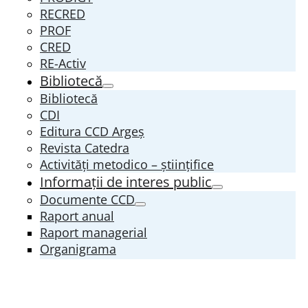
RECRED
PROF
CRED
RE-Activ
Bibliotecă
Bibliotecă
CDI
Editura CCD Argeş
Revista Catedra
Activități metodico – științifice
Informații de interes public
Documente CCD
Raport anual
Raport managerial
Organigrama
ROI/ROF
Integritate Instituțională
Transparenţă decizională