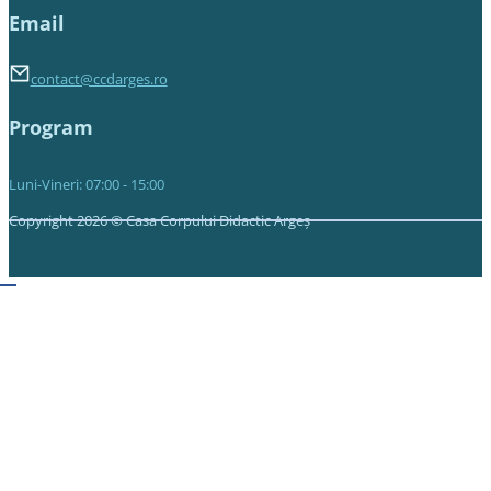
Email
contact@ccdarges.ro
Program
Luni-Vineri: 07:00 - 15:00
Copyright 2026 © Casa Corpului Didactic Argeș