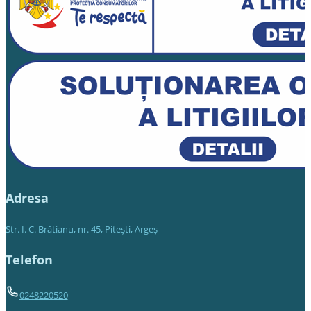
Adresa
Str. I. C. Brătianu, nr. 45, Piteşti, Argeş
Telefon
0248220520