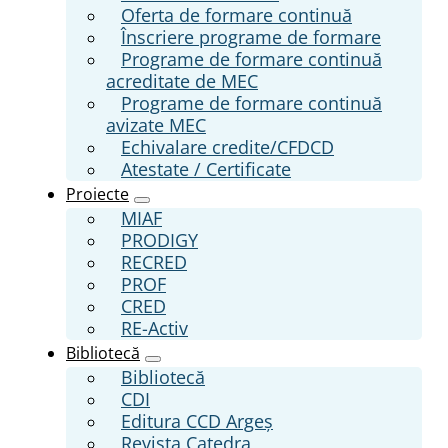
Oferta de formare continuă
Înscriere programe de formare
Programe de formare continuă
acreditate de MEC
Programe de formare continuă
avizate MEC
Echivalare credite/CFDCD
Atestate / Certificate
Proiecte
MIAF
PRODIGY
RECRED
PROF
CRED
RE-Activ
Bibliotecă
Bibliotecă
CDI
Editura CCD Argeş
Revista Catedra