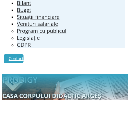
Bilanț
Buget
Situații financiare
Venituri salariale
Program cu publicul
Legislație
GDPR
Contact
PRODIGY
CASA CORPULUI DIDACTIC ARGEŞ