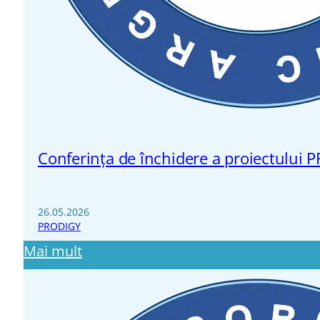
Conferința de închidere a proiectulu
26.05.2026
PRODIGY
Mai mult