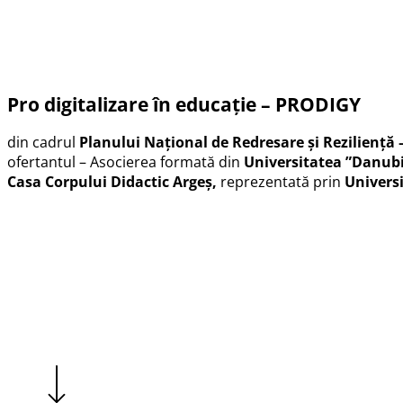
Pro digitalizare în educație – PRODIGY
din cadrul
Planului Național de Redresare și Reziliență
ofertantul – Asocierea formată din
Universitatea ”Danubi
Casa Corpului Didactic Argeș,
reprezentată prin
Univers