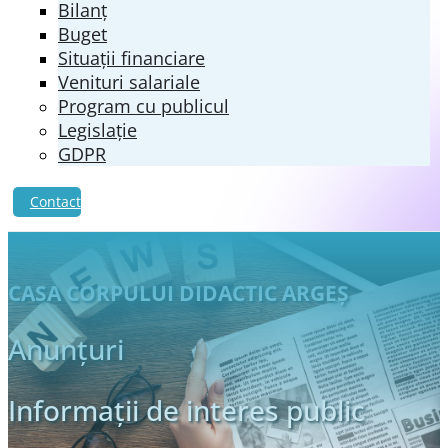
Bilanț
Buget
Situații financiare
Venituri salariale
Program cu publicul
Legislație
GDPR
Contact
CASA CORPULUI DIDACTIC ARGEŞ
Anunțuri
Informații de interes public