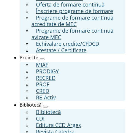
Oferta de formare continuă
Înscriere programe de formare
Programe de formare continuă
acreditate de MEC
Programe de formare continuă
avizate MEC
Echivalare credite/CFDCD
Atestate / Certificate
Proiecte
MIAF
PRODIGY
RECRED
PROF
CRED
RE-Activ
Bibliotecă
Bibliotecă
CDI
Editura CCD Argeş
Revista Catedra