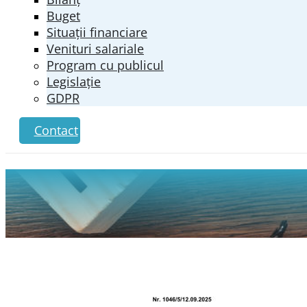
Buget
Situații financiare
Venituri salariale
Program cu publicul
Legislație
GDPR
Contact