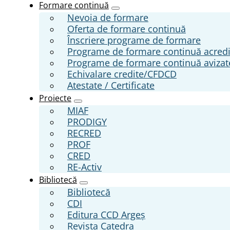
Formare continuă
Nevoia de formare
Oferta de formare continuă
Înscriere programe de formare
Programe de formare continuă acred
Programe de formare continuă aviza
Echivalare credite/CFDCD
Atestate / Certificate
Proiecte
MIAF
PRODIGY
RECRED
PROF
CRED
RE-Activ
Bibliotecă
Bibliotecă
CDI
Editura CCD Argeş
Revista Catedra