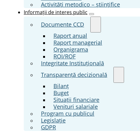
Activități metodico – științifice
Informații de interes public
Documente CCD
Raport anual
Raport managerial
Organigrama
ROI/ROF
Integritate Instituțională
Transparenţă decizională
Bilanț
Buget
Situații financiare
Venituri salariale
Program cu publicul
Legislație
GDPR