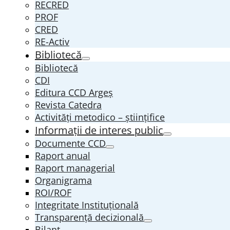
RECRED
PROF
CRED
RE-Activ
Bibliotecă
Bibliotecă
CDI
Editura CCD Argeş
Revista Catedra
Activități metodico – științifice
Informații de interes public
Documente CCD
Raport anual
Raport managerial
Organigrama
ROI/ROF
Integritate Instituțională
Transparenţă decizională
Bilanț