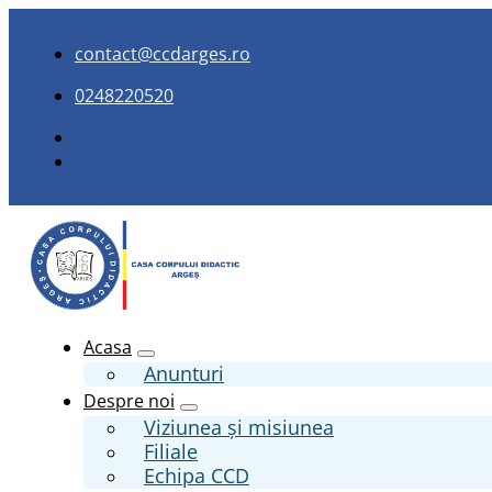
contact@ccdarges.ro
0248220520
Acasa
Anunturi
Despre noi
Viziunea și misiunea
Filiale
Echipa CCD