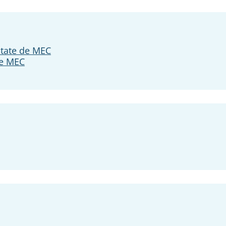
itate de MEC
te MEC