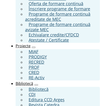
Oferta de formare continuă
Înscriere programe de formare
Programe de formare continuă
acreditate de MEC
Programe de formare continuă
avizate MEC
Echivalare credite/CFDCD
Atestate / Certificate
Proiecte
MIAF
PRODIGY
RECRED
PROF
CRED
RE-Activ
Bibliotecă
Bibliotecă
CDI
Editura CCD Argeş
Revista Catedra