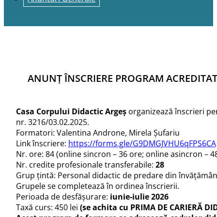
ANUNȚ ÎNSCRIERE PROGRAM ACREDITA
Casa Corpului Didactic Argeș
organizează înscrieri p
nr. 3216/03.02.2025.
Formatori: Valentina Androne, Mirela Șufariu
Link înscriere:
https://forms.gle/G9DMGJVHU6qFPS6CA
Nr. ore: 84 (online sincron – 36 ore; online asincron – 4
Nr. credite profesionale transferabile:
28
Grup țintă: Personal didactic de predare din învățămân
Grupele se completează în ordinea înscrierii.
Perioada de desfășurare:
iunie-iulie 2026
Taxă curs: 450 lei
(se achita cu PRIMA DE CARIERĂ DID