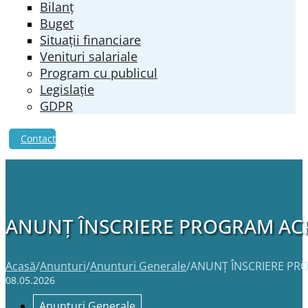
Bilanț
Buget
Situații financiare
Venituri salariale
Program cu publicul
Legislație
GDPR
Contact
ANUNȚ ÎNSCRIERE PROGRAM ACREDI
Acasă
/
Anunturi
/
Anunturi Generale
/
ANUNȚ ÎNSCRIERE PROG
08.05.2026
Anunturi Generale