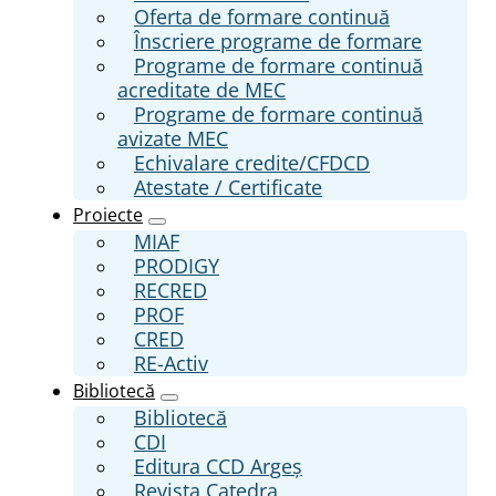
Oferta de formare continuă
Înscriere programe de formare
Programe de formare continuă
acreditate de MEC
Programe de formare continuă
avizate MEC
Echivalare credite/CFDCD
Atestate / Certificate
Proiecte
MIAF
PRODIGY
RECRED
PROF
CRED
RE-Activ
Bibliotecă
Bibliotecă
CDI
Editura CCD Argeş
Revista Catedra