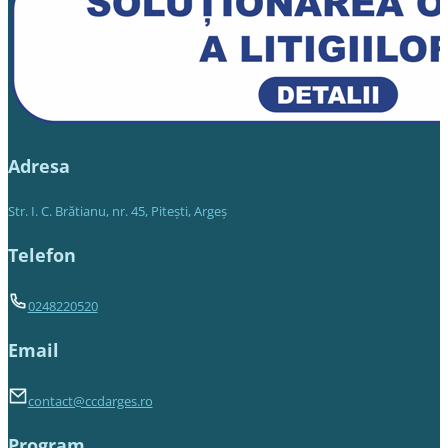
Adresa
Str. I. C. Brătianu, nr. 45, Piteşti, Argeş
Telefon
0248220520
Email
contact@ccdarges.ro
Program