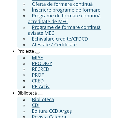
Oferta de formare continuă
Înscriere programe de formare
Programe de formare continuă
acreditate de MEC
Programe de formare continuă
avizate MEC
Echivalare credite/CFDCD
Atestate / Certificate
Proiecte
MIAF
PRODIGY
RECRED
PROF
CRED
RE-Activ
Bibliotecă
Bibliotecă
CDI
Editura CCD Argeş
Revista Catedra