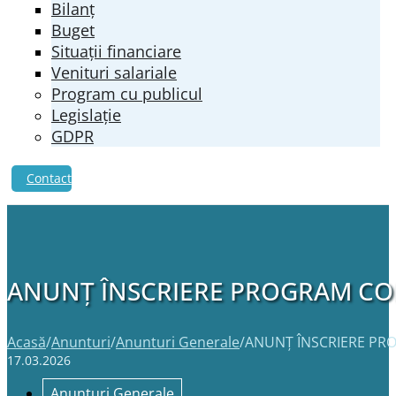
Bilanț
Buget
Situații financiare
Venituri salariale
Program cu publicul
Legislație
GDPR
Contact
ANUNȚ ÎNSCRIERE PROGRAM C
Acasă
/
Anunturi
/
Anunturi Generale
/
ANUNȚ ÎNSCRIERE P
17.03.2026
Anunturi Generale