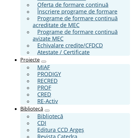
Oferta de formare continuă
Înscriere programe de formare
Programe de formare continuă
acreditate de MEC
Programe de formare continuă
avizate MEC
Echivalare credite/CFDCD
Atestate / Certificate
Proiecte
MIAF
PRODIGY
RECRED
PROF
CRED
RE-Activ
Bibliotecă
Bibliotecă
CDI
Editura CCD Argeş
Revista Catedra