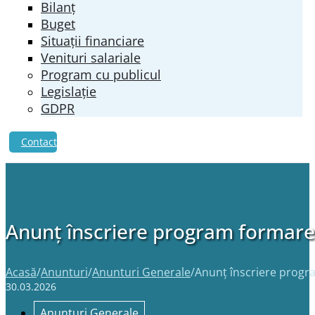
Bilanț
Buget
Situații financiare
Venituri salariale
Program cu publicul
Legislație
GDPR
Contact
Anunț înscriere program formare 
Acasă
/
Anunturi
/
Anunturi Generale
/
Anunț înscriere progra
30.03.2026
Anunturi Generale