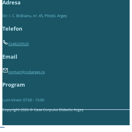
Adresa
Str. I. C. Brătianu, nr. 45, Piteşti, Argeş
Telefon
0248220520
Email
contact@ccdarges.ro
Program
Luni-Vineri: 07:00 - 15:00
Copyright 2026 © Casa Corpului Didactic Argeș