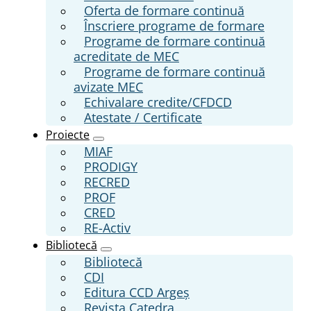
Oferta de formare continuă
Înscriere programe de formare
Programe de formare continuă
acreditate de MEC
Programe de formare continuă
avizate MEC
Echivalare credite/CFDCD
Atestate / Certificate
Proiecte
MIAF
PRODIGY
RECRED
PROF
CRED
RE-Activ
Bibliotecă
Bibliotecă
CDI
Editura CCD Argeş
Revista Catedra