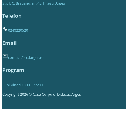
Str. I. C. Brătianu, nr. 45, Piteşti, Argeş
Telefon
0248220520
Email
contact@ccdarges.ro
Program
Luni-Vineri: 07:00 - 15:00
Copyright 2026 © Casa Corpului Didactic Argeș