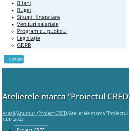
Bilanț
Buget
Situații financiare
Venituri salariale
Program cu publicul
Legislație
GDPR
Contact
Atelierele marca ”Proiectul CRED” 
Acasă
/
Anunturi
/
Proiect CRED
/
Atelierele marca ”Proiectul 
13.11.2023
Proiect CRED