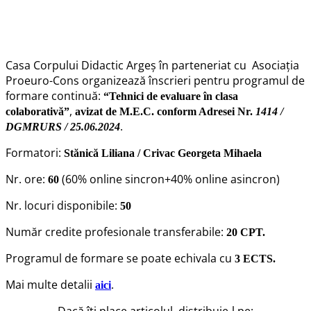
Casa Corpului Didactic Argeș în parteneriat cu Asociația
Proeuro-Cons organizează înscrieri pentru programul de
formare continuă:
“Tehnici de evaluare în clasa
,
colaborativă”
avizat de M.E.C. conform Adresei Nr.
1414 /
.
DGMRURS / 25.06.2024
Formatori:
Stănică Liliana / Crivac Georgeta Mihaela
Nr. ore:
(60% online sincron+40% online asincron)
60
Nr. locuri disponibile:
50
Număr credite profesionale transferabile:
20 CPT.
Programul de formare se poate echivala cu
3 ECTS.
Mai multe detalii
.
aici
Dacă îți place articolul, distribuie-l pe: