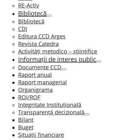
RE-Activ
Bibliotecă
Bibliotecă
CDI
Editura CCD Argeş
Revista Catedra
Activități metodico – științifice
Informații de interes public
Documente CCD
Raport anual
Raport managerial
Organigrama
ROI/ROF
Integritate Instituțională
Transparenţă decizională
Bilanț
Buget
Situații financiare