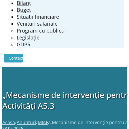
Bilanț
Buget
Situații financiare
Venituri salariale
Program cu publicul
Legislație
GDPR
Contact
„Mecanisme de intervenție pentru
Activități A5.3
Acasă
/
Anunturi
/
MIAF
/
„Mecanisme de intervenție pentru alf
28.05.2026