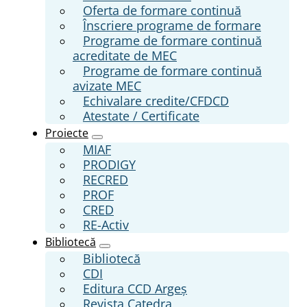
Oferta de formare continuă
Înscriere programe de formare
Programe de formare continuă
acreditate de MEC
Programe de formare continuă
avizate MEC
Echivalare credite/CFDCD
Atestate / Certificate
Proiecte
MIAF
PRODIGY
RECRED
PROF
CRED
RE-Activ
Bibliotecă
Bibliotecă
CDI
Editura CCD Argeş
Revista Catedra