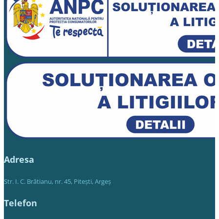
Adresa
Str. I. C. Brătianu, nr. 45, Piteşti, Argeş
Telefon