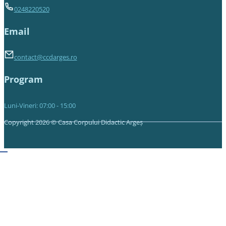
0248220520
Email
contact@ccdarges.ro
Program
Luni-Vineri: 07:00 - 15:00
Copyright 2026 © Casa Corpului Didactic Argeș