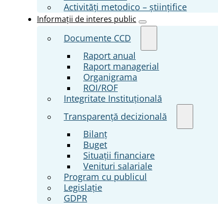
Activități metodico – științifice
Informații de interes public
Documente CCD
Raport anual
Raport managerial
Organigrama
ROI/ROF
Integritate Instituțională
Transparenţă decizională
Bilanț
Buget
Situații financiare
Venituri salariale
Program cu publicul
Legislație
GDPR