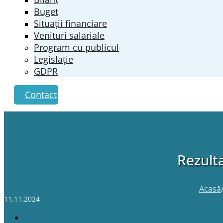
Buget
Situații financiare
Venituri salariale
Program cu publicul
Legislație
GDPR
Contact
Rezulta
Acasă
11.11.2024