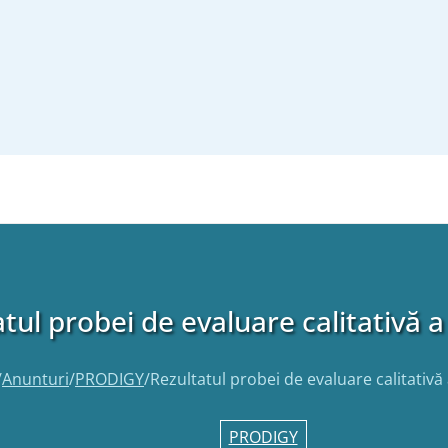
tul probei de evaluare calitativă 
/
Anunturi
/
PRODIGY
/
Rezultatul probei de evaluare calitativă
PRODIGY