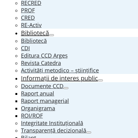
RECRED
PROF
CRED
RE-Activ
Bibliotecă
Bibliotecă
CDI
Editura CCD Argeş
Revista Catedra
Activități metodico – științifice
Informații de interes public
Documente CCD
Raport anual
Raport managerial
Organigrama
ROI/ROF
Integritate Instituțională
Transparenţă decizională
Bilanț