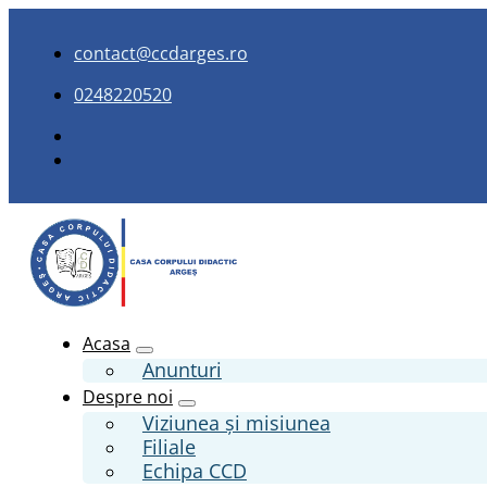
contact@ccdarges.ro
0248220520
Acasa
Anunturi
Despre noi
Viziunea și misiunea
Filiale
Echipa CCD