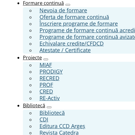
Formare continuă
Nevoia de formare
Oferta de formare continuă
Înscriere programe de formare
Programe de formare continuă acred
Programe de formare continuă aviza
Echivalare credite/CFDCD
Atestate / Certificate
Proiecte
MIAF
PRODIGY
RECRED
PROF
CRED
RE-Activ
Bibliotecă
Bibliotecă
CDI
Editura CCD Argeş
Revista Catedra