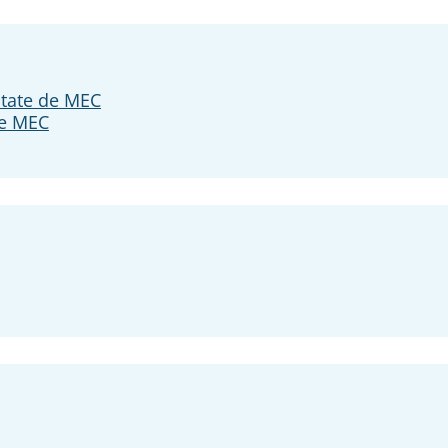
itate de MEC
te MEC