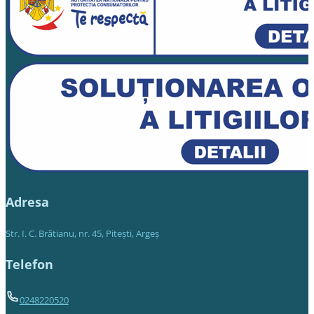
Adresa
Str. I. C. Brătianu, nr. 45, Piteşti, Argeş
Telefon
0248220520