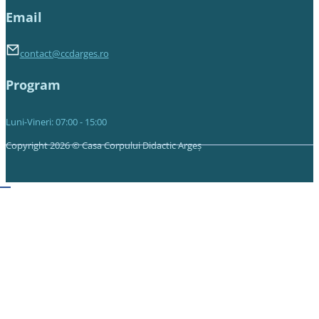
Email
contact@ccdarges.ro
Program
Luni-Vineri: 07:00 - 15:00
Copyright 2026 © Casa Corpului Didactic Argeș