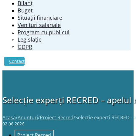
Bilanț
Buget
Situații financiare
Venituri salariale
Program cu publicul
Legislație
GDPR
Contact
Selecție experți RECRED – apelul n
Acasă
/
Anunturi
/
Proiect Recred
/
Selecție experți RECRED - a
02.06.2026
Proiect Recred