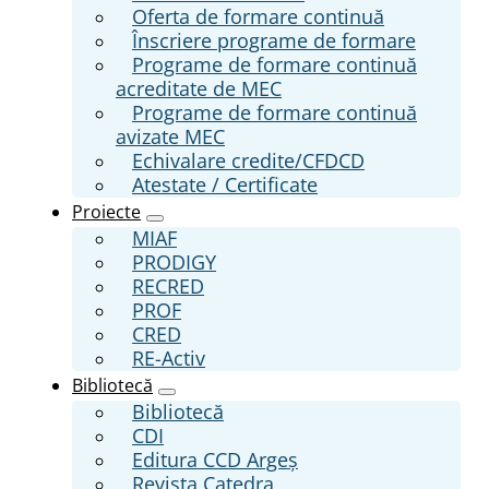
Oferta de formare continuă
Înscriere programe de formare
Programe de formare continuă
acreditate de MEC
Programe de formare continuă
avizate MEC
Echivalare credite/CFDCD
Atestate / Certificate
Proiecte
MIAF
PRODIGY
RECRED
PROF
CRED
RE-Activ
Bibliotecă
Bibliotecă
CDI
Editura CCD Argeş
Revista Catedra