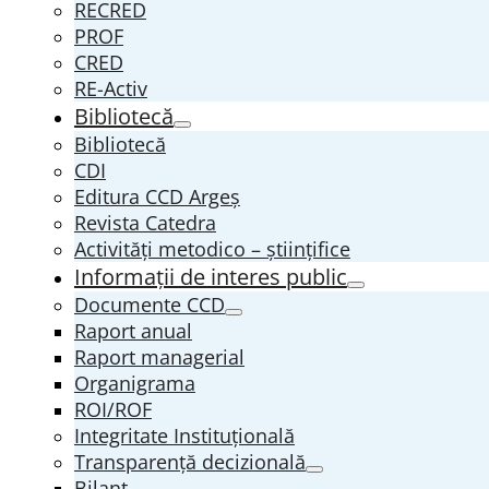
RECRED
PROF
CRED
RE-Activ
Bibliotecă
Bibliotecă
CDI
Editura CCD Argeş
Revista Catedra
Activități metodico – științifice
Informații de interes public
Documente CCD
Raport anual
Raport managerial
Organigrama
ROI/ROF
Integritate Instituțională
Transparenţă decizională
Bilanț