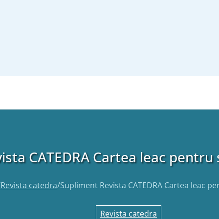
ista CATEDRA Cartea leac pentru su
/
Revista catedra
/
Supliment Revista CATEDRA Cartea leac pent
Revista catedra