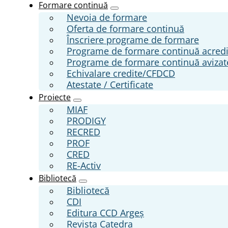
Formare continuă
Nevoia de formare
Oferta de formare continuă
Înscriere programe de formare
Programe de formare continuă acred
Programe de formare continuă aviza
Echivalare credite/CFDCD
Atestate / Certificate
Proiecte
MIAF
PRODIGY
RECRED
PROF
CRED
RE-Activ
Bibliotecă
Bibliotecă
CDI
Editura CCD Argeş
Revista Catedra