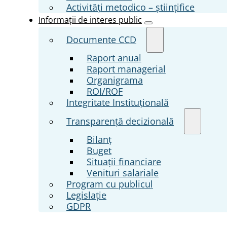
Activități metodico – științifice
Informații de interes public
Documente CCD
Raport anual
Raport managerial
Organigrama
ROI/ROF
Integritate Instituțională
Transparenţă decizională
Bilanț
Buget
Situații financiare
Venituri salariale
Program cu publicul
Legislație
GDPR