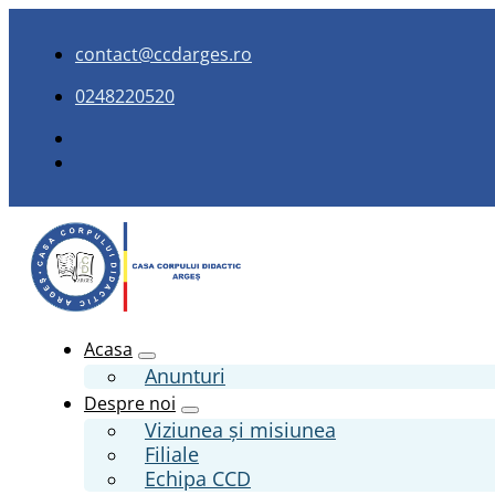
contact@ccdarges.ro
0248220520
Acasa
Anunturi
Despre noi
Viziunea și misiunea
Filiale
Echipa CCD