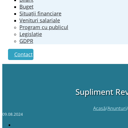
Buget
Situații financiare
Venituri salariale
Program cu publicul
Legislație
GDPR
Contact
Supliment Rev
Acasă
/
Anunturi
09.08.2024