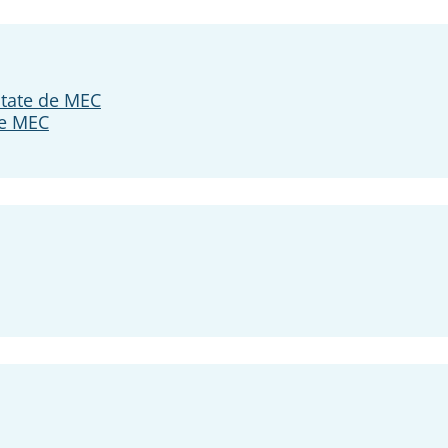
itate de MEC
te MEC