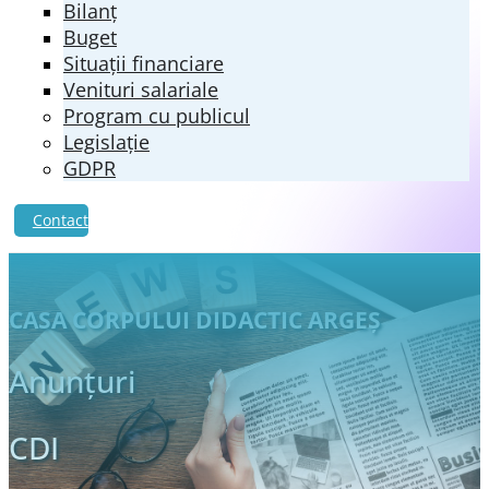
Bilanț
Buget
Situații financiare
Venituri salariale
Program cu publicul
Legislație
GDPR
Contact
CASA CORPULUI DIDACTIC ARGEŞ
Anunțuri
CDI