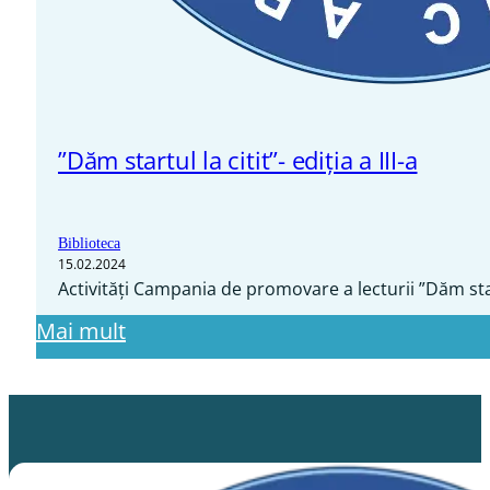
”Dăm startul la citit”- ediția a III-a
Biblioteca
15.02.2024
Activități Campania de promovare a lecturii ”Dăm startul
Mai mult