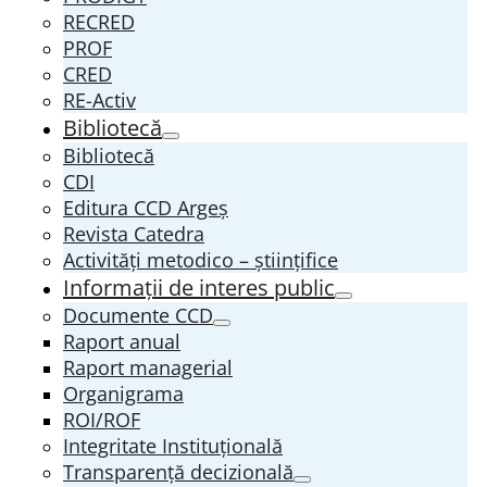
RECRED
PROF
CRED
RE-Activ
Bibliotecă
Bibliotecă
CDI
Editura CCD Argeş
Revista Catedra
Activități metodico – științifice
Informații de interes public
Documente CCD
Raport anual
Raport managerial
Organigrama
ROI/ROF
Integritate Instituțională
Transparenţă decizională