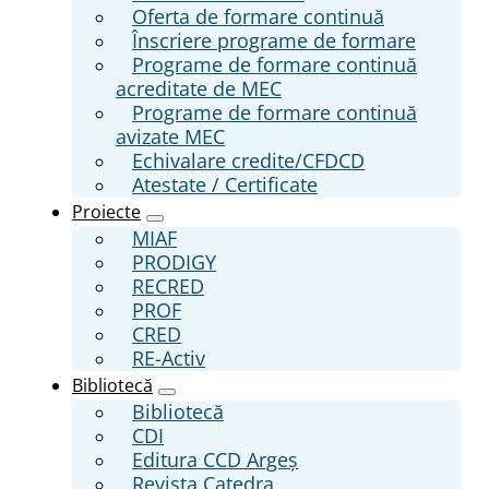
Oferta de formare continuă
Înscriere programe de formare
Programe de formare continuă
acreditate de MEC
Programe de formare continuă
avizate MEC
Echivalare credite/CFDCD
Atestate / Certificate
Proiecte
MIAF
PRODIGY
RECRED
PROF
CRED
RE-Activ
Bibliotecă
Bibliotecă
CDI
Editura CCD Argeş
Revista Catedra