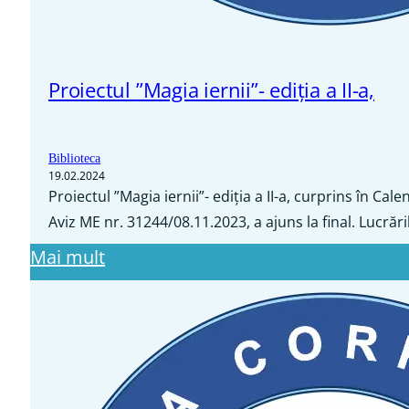
Proiectul ”Magia iernii”- ediția a II-a,
Biblioteca
19.02.2024
Proiectul ”Magia iernii”- ediția a II-a, curprins în Cal
Aviz ME nr. 31244/08.11.2023, a ajuns la final. Lucrări
Mai mult